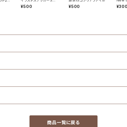
ット】2
イラストステッカー3種
梨奈ロゴクリアファイル
New
Birthd
セット
¥500
¥500
¥30
ve
商品一覧に戻る