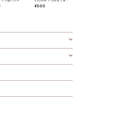
サイン缶バッチ
2026年 1・2月分フォト
カード【全4種】
0
¥500