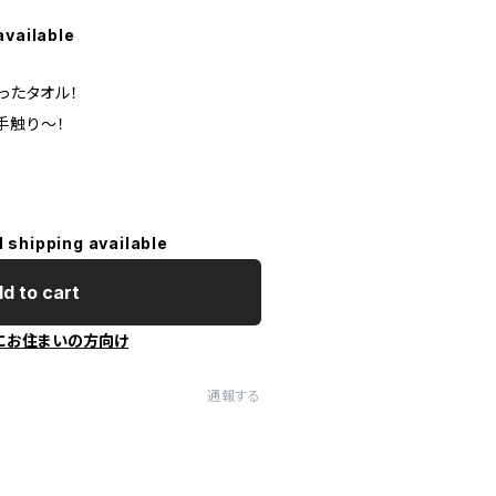
available
ったタオル！
手触り〜！
l shipping available
d to cart
にお住まいの方向け
通報する