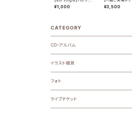
【8th single】バレンタ
【一般ご来場チケ
インソング / 2nd girl
026.09.27(日) 
¥1,000
¥3,500
ay one-man li
CATEGORY
CD・アルバム
オリジナルCD
イラスト雑貨
カバーアルバム
ステッカー
フォト
缶バッチ
ライブチケット