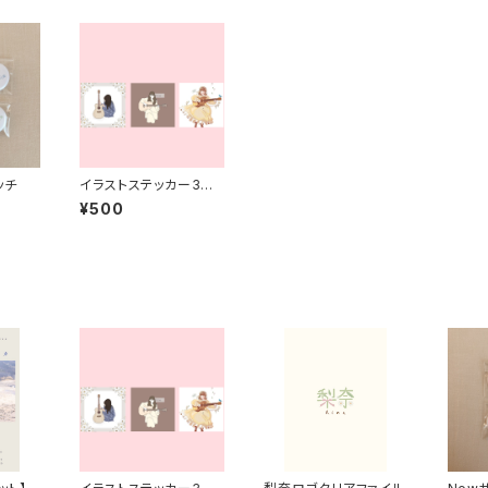
ッチ
イラストステッカー3種
セット
¥500